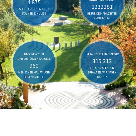
4.875
1232281
SCHÜLER*INNEN AN 32
KÖLNER SCHULEN
GESUNDE MAHLZEITEN
PRODUZIERT
UNSERE ARBEIT
IM JAHR 2024 HABEN WIR
UNTERSTÜTZEN AKTUELL
315.313
960
EURO AN SPENDEN
MENSCHEN HAUPT- UND
ERHALTEN. WIR SAGEN
EHRENAMTLICH
DANKE!