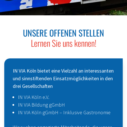
© Susanne Blumenthal
UNSERE OFFENEN STELLEN
Lernen Sie uns kennen!
IN VIA Köln bietet eine Vielzahl an interessanten
und sinnstiftenden Einsatzmöglichkeiten in den
drei Gesellschaften
IN VIA Köln e.V.
IN VIA Bildung gGmbH
IN VIA Köln gGmbH – Inklusive Gastronomie