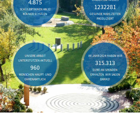
4.875
1232281
SCHÜLER*INNEN AN 32
KÖLNER SCHULEN
GESUNDE MAHLZEITEN
PRODUZIERT
UNSERE ARBEIT
IM JAHR 2024 HABEN WIR
UNTERSTÜTZEN AKTUELL
315.313
960
EURO AN SPENDEN
MENSCHEN HAUPT- UND
ERHALTEN. WIR SAGEN
EHRENAMTLICH
DANKE!