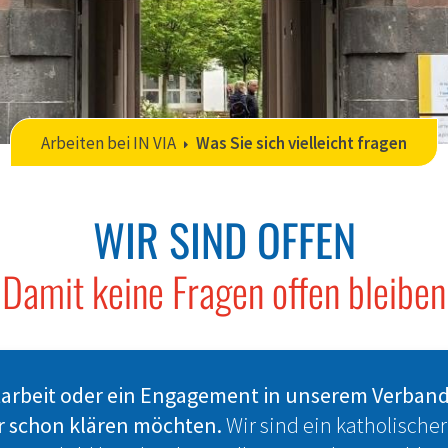
Arbeiten bei IN VIA
Was Sie sich vielleicht fragen
WIR SIND OFFEN
Damit keine Fragen offen bleiben
itarbeit oder ein Engagement in unserem Verband
ier schon klären möchten.
Wir sind ein katholischer