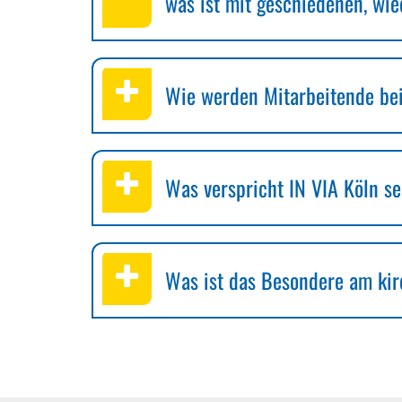
was ist mit geschiedenen, wi
Wie werden Mitarbeitende bei
Was verspricht IN VIA Köln s
Was ist das Besondere am kir