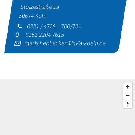
Stolzestraße 1a
50674
Köln
0221 / 4728 – 700/701
0152 2204 7615
maria.hebbecker@invia-koeln.de