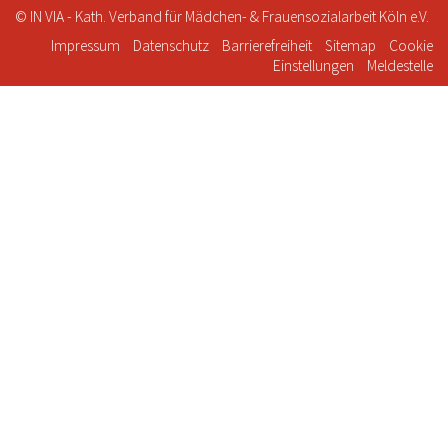
© IN VIA - Kath. Verband für Mädchen- & Frauensozialarbeit Köln e.V.
Impressum
Datenschutz
Barrierefreiheit
Sitemap
Cookie
Einstellungen
Meldestelle