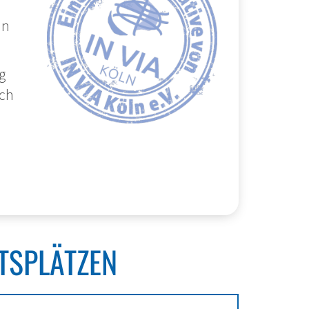
in
g
ich
TSPLÄTZEN