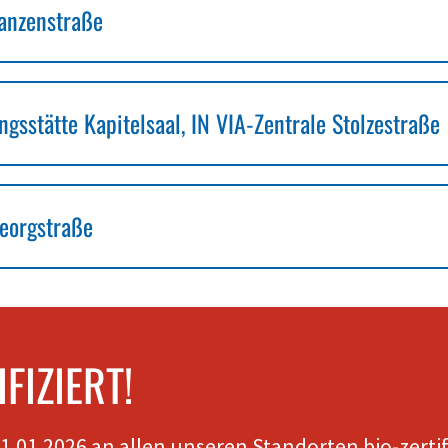
hanzenstraße
gsstätte Kapitelsaal, IN VIA-Zentrale Stolzestraße
Georgstraße
FIZIERT!
01.01.2026 an allen unseren Standorten bio-zertifi