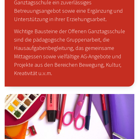
Ganztagsschule ein zuverlässiges
Betreuungsangebot sowie eine Ergänzung und
Unterstützung in ihrer Erziehungsarbeit.
Wichtige Bausteine der Offenen Ganztagsschule
sind die pädagogische Gruppenarbeit, die
Hausaufgabenbegleitung, das gemeinsame
Mittagessen sowie vielfältige AG-Angebote und
Projekte aus den Bereichen Bewegung, Kultur,
Kreativität u.v.m.