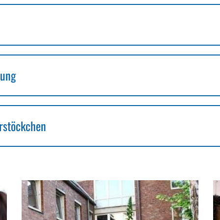
bung
rstöckchen