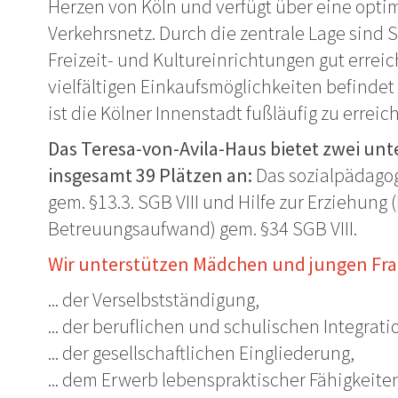
Herzen von Köln und verfügt über eine opti
Verkehrsnetz. Durch die zentrale Lage sind
Freizeit- und Kultureinrichtungen gut erreic
vielfältigen Einkaufsmöglichkeiten befindet
ist die Kölner Innenstadt fußläufig zu erreic
Das Teresa-von-Avila-Haus bietet zwei un
insgesamt 39 Plätzen an:
Das sozialpädago
gem. §13.3. SGB VIII und Hilfe zur Erziehung
Betreuungsaufwand) gem. §34 SGB VIII.
Wir unterstützen Mädchen und jungen Frau
... der Verselbstständigung,
... der beruflichen und schulischen Integrati
... der gesellschaftlichen Eingliederung,
... dem Erwerb lebenspraktischer Fähigkeite