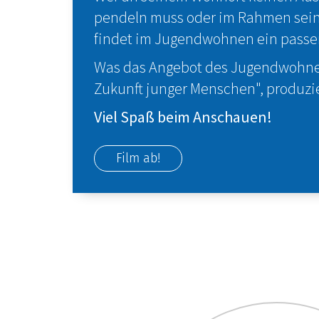
pendeln muss oder im Rahmen seine
findet im Jugendwohnen ein passe
Was das Angebot des Jugendwohnens
Zukunft junger Menschen", produzi
Viel Spaß beim Anschauen!
Film ab!